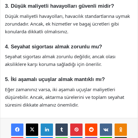
3. Düşük maliyetli havayolları güvenli midir?
Düşük maliyetli havayolları, havacılık standartlarına uymak
zorundadır. Ancak, ek hizmetler ve bagaj ücretleri gibi
konularda dikkatli olmalısınız.
4. Seyahat sigortası almak zorunlu mu?
Seyahat sigortası almak zorunlu değildir, ancak olası
aksiliklere karşı koruma sağladığı için önerilir.
5. İki aşamalı uçuşlar almak mantıklı mı?
Eğer zamanınız varsa, iki aşamalı uçuşlar maliyetleri
düşürebilir. Ancak, aktarma sürelerini ve toplam seyahat
süresini dikkate almanız önemlidir.
Facebook
X
LinkedIn
Tumblr
Pinterest
Reddit
VKontakte
Odnok
Pocket
Skype
Messenger
WhatsApp
Telegram
Viber
Line
E-Posta ile payla