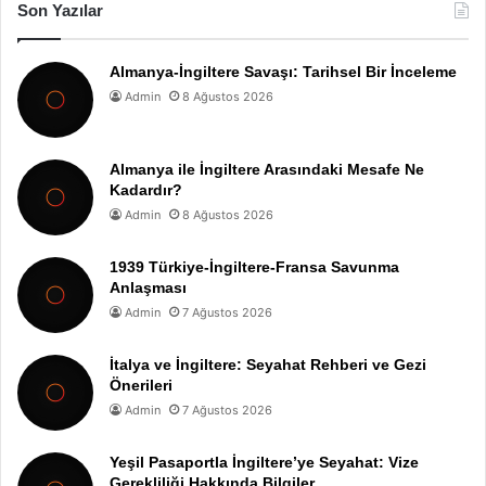
Son Yazılar
Almanya-İngiltere Savaşı: Tarihsel Bir İnceleme
Admin
8 Ağustos 2026
Almanya ile İngiltere Arasındaki Mesafe Ne
Kadardır?
Admin
8 Ağustos 2026
1939 Türkiye-İngiltere-Fransa Savunma
Anlaşması
Admin
7 Ağustos 2026
İtalya ve İngiltere: Seyahat Rehberi ve Gezi
Önerileri
Admin
7 Ağustos 2026
Yeşil Pasaportla İngiltere’ye Seyahat: Vize
Gerekliliği Hakkında Bilgiler