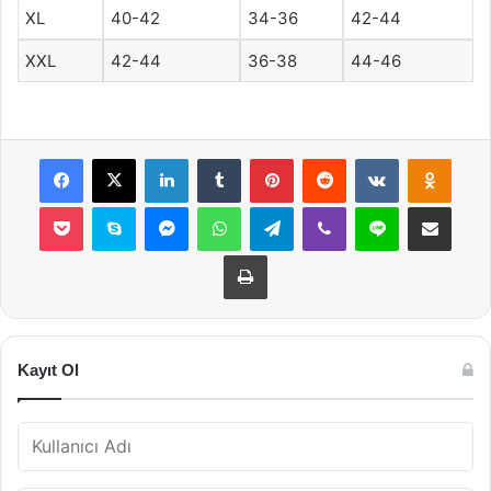
XL
40-42
34-36
42-44
XXL
42-44
36-38
44-46
Facebook
X
LinkedIn
Tumblr
Pinterest
Reddit
VKontakte
Odnok
Pocket
Skype
Messenger
WhatsApp
Telegram
Viber
Line
E-Posta ile payla
Yazdır
Kayıt Ol