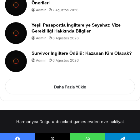
Önerileri
Admin
7 Ağustos 2026
Yeşil Pasaportla İngiltere’ye Seyahat: Vize
Gerekliliği Hakkında Bilgiler
Admin
6 Ağustos 2026
Survivor İngiltere Ödülü: Kazanan Kim Olacak?
Admin
6 Ağustos 2026
Daha Fazla Yükle
Harmonyca Dolgu
unblocked games
evden eve nakliyat