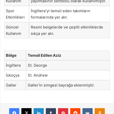
Kullanım
yayılmasının sembolü olarak kullanılmıştır.
Spor
İngiltere’yi temsil eden takımların
Etkinlikleri
formalarında yer alır.
Güncel
Resmi belgelerde ve çeşitli etkinliklerde
Kullanım
sıkça yer alır.
Bölge
Temsil Edilen Aziz
İngiltere
St. George
İskoçya
St. Andrew
Galler
Galler’in simgesi bayrağa eklenmiştir.
Facebook
X
LinkedIn
Tumblr
Pinterest
Reddit
VKontakte
Odnok