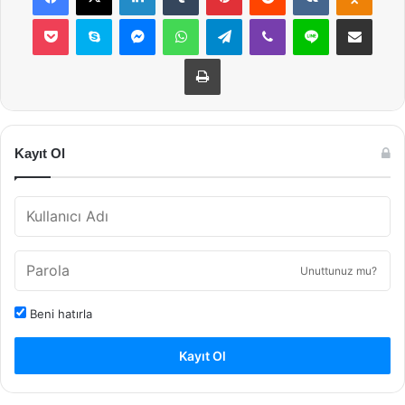
Pocket
Skype
Messenger
WhatsApp
Telegram
Viber
Line
E-Posta ile payla
Yazdır
Kayıt Ol
Unuttunuz mu?
Beni hatırla
Kayıt Ol