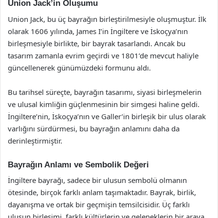
Union Jack’in Oluşumu
Union Jack, bu üç bayrağın birleştirilmesiyle oluşmuştur. İlk
olarak 1606 yılında, James I’in İngiltere ve İskoçya’nın
birleşmesiyle birlikte, bir bayrak tasarlandı. Ancak bu
tasarım zamanla evrim geçirdi ve 1801’de mevcut haliyle
güncellenerek günümüzdeki formunu aldı.
Bu tarihsel süreçte, bayrağın tasarımı, siyasi birleşmelerin
ve ulusal kimliğin güçlenmesinin bir simgesi haline geldi.
İngiltere’nin, İskoçya’nın ve Galler’in birleşik bir ulus olarak
varlığını sürdürmesi, bu bayrağın anlamını daha da
derinleştirmiştir.
Bayrağın Anlamı ve Sembolik Değeri
İngiltere bayrağı, sadece bir ulusun sembolü olmanın
ötesinde, birçok farklı anlam taşımaktadır. Bayrak, birlik,
dayanışma ve ortak bir geçmişin temsilcisidir. Üç farklı
ulusun birleşimi, farklı kültürlerin ve geleneklerin bir araya