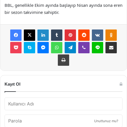
BBL, genellikle Ekim ayında başlayıp Nisan ayında sona eren
bir sezon takvimine sahiptir.
Facebook
X
LinkedIn
Tumblr
Pinterest
Reddit
VKontakte
Odnok
Pocket
Skype
Messenger
WhatsApp
Telegram
Viber
Line
E-Posta ile payla
Yazdır
Kayıt Ol
Unuttunuz mu?