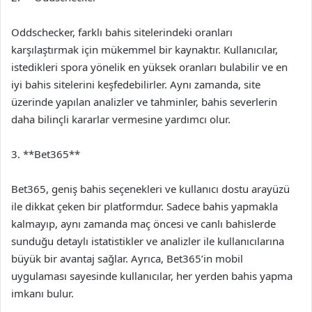
Oddschecker, farklı bahis sitelerindeki oranları
karşılaştırmak için mükemmel bir kaynaktır. Kullanıcılar,
istedikleri spora yönelik en yüksek oranları bulabilir ve en
iyi bahis sitelerini keşfedebilirler. Aynı zamanda, site
üzerinde yapılan analizler ve tahminler, bahis severlerin
daha bilinçli kararlar vermesine yardımcı olur.
3. **Bet365**
Bet365, geniş bahis seçenekleri ve kullanıcı dostu arayüzü
ile dikkat çeken bir platformdur. Sadece bahis yapmakla
kalmayıp, aynı zamanda maç öncesi ve canlı bahislerde
sunduğu detaylı istatistikler ve analizler ile kullanıcılarına
büyük bir avantaj sağlar. Ayrıca, Bet365’in mobil
uygulaması sayesinde kullanıcılar, her yerden bahis yapma
imkanı bulur.