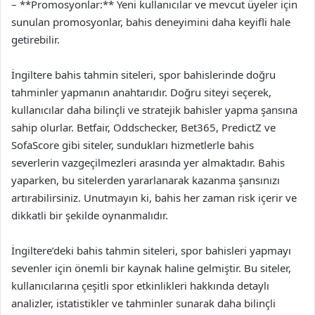
– **Promosyonlar:** Yeni kullanıcılar ve mevcut üyeler için
sunulan promosyonlar, bahis deneyimini daha keyifli hale
getirebilir.
İngiltere bahis tahmin siteleri, spor bahislerinde doğru
tahminler yapmanın anahtarıdır. Doğru siteyi seçerek,
kullanıcılar daha bilinçli ve stratejik bahisler yapma şansına
sahip olurlar. Betfair, Oddschecker, Bet365, PredictZ ve
SofaScore gibi siteler, sundukları hizmetlerle bahis
severlerin vazgeçilmezleri arasında yer almaktadır. Bahis
yaparken, bu sitelerden yararlanarak kazanma şansınızı
artırabilirsiniz. Unutmayın ki, bahis her zaman risk içerir ve
dikkatli bir şekilde oynanmalıdır.
İngiltere’deki bahis tahmin siteleri, spor bahisleri yapmayı
sevenler için önemli bir kaynak haline gelmiştir. Bu siteler,
kullanıcılarına çeşitli spor etkinlikleri hakkında detaylı
analizler, istatistikler ve tahminler sunarak daha bilinçli