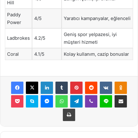
Hill
Paddy
4/5
Yaratıcı kampanyalar, eğlenceli
Power
Geniş spor yelpazesi, iyi
Ladbrokes
4.2/5
müşteri hizmeti
Coral
4.1/5
Kolay kullanım, cazip bonuslar
Facebook
X
LinkedIn
Tumblr
Pinterest
Reddit
VKontakte
Odnok
Pocket
Skype
Messenger
WhatsApp
Telegram
Viber
Line
E-Posta ile payla
Yazdır