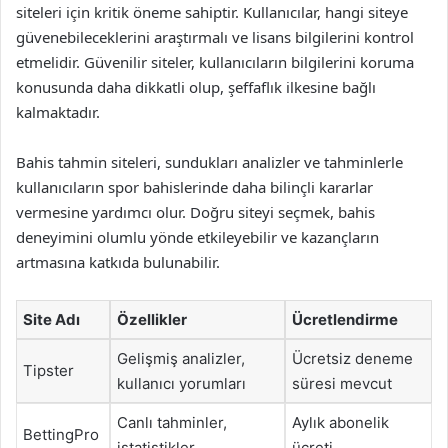
siteleri için kritik öneme sahiptir. Kullanıcılar, hangi siteye
güvenebileceklerini araştırmalı ve lisans bilgilerini kontrol
etmelidir. Güvenilir siteler, kullanıcıların bilgilerini koruma
konusunda daha dikkatli olup, şeffaflık ilkesine bağlı
kalmaktadır.
Bahis tahmin siteleri, sundukları analizler ve tahminlerle
kullanıcıların spor bahislerinde daha bilinçli kararlar
vermesine yardımcı olur. Doğru siteyi seçmek, bahis
deneyimini olumlu yönde etkileyebilir ve kazançların
artmasına katkıda bulunabilir.
Site Adı
Özellikler
Ücretlendirme
Gelişmiş analizler,
Ücretsiz deneme
Tipster
kullanıcı yorumları
süresi mevcut
Canlı tahminler,
Aylık abonelik
BettingPro
istatistikler
ücreti