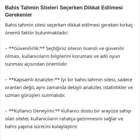
Bahis Tahmin Siteleri Seçerken Dikkat Edilmesi
Gerekenler
Bahis tahmin sitesi seçerken dikkat edilmesi gereken birkaç
önemli faktör bulunmaktadır:
– **Güvenilirlik:** Seçtiğiniz sitenin lisanslı ve güvenilir
olması, kullanıcıların bilgilerini koruması ve adil oyun
sunması açısından önemlidir.
– **Kapsamlı Analizler:** İyi bir bahis tahmin sitesi, sadece
oranları değil, aynı zamanda detaylı analizler, istatistikler ve
uzman görüşleri sunmalıdır.
– **Kullanıcı Deneyimi:** Kullanıcı dostu bir arayüze sahip
olan siteler, kullanıcıların rahatça gezinmesini sağlar ve
bahis yapma sürecini kolaylaştırır.