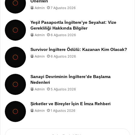
Önerileri
Admin
7 Ağustos 2026
Yeşil Pasaportla İngiltere’ye Seyahat: Vize
Gerekliliği Hakkında Bilgiler
Admin
6 Ağustos 2026
Survivor İngiltere Ödülü: Kazanan Kim Olacak?
Admin
6 Ağustos 2026
Sanayi Devriminin İngiltere’de Başlama
Nedenleri
Admin
5 Ağustos 2026
Şirketler ve Bireyler İçin E İmza Rehberi
Admin
1 Ağustos 2026