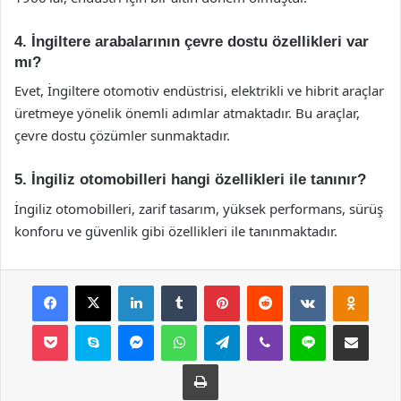
4. İngiltere arabalarının çevre dostu özellikleri var
mı?
Evet, İngiltere otomotiv endüstrisi, elektrikli ve hibrit araçlar
üretmeye yönelik önemli adımlar atmaktadır. Bu araçlar,
çevre dostu çözümler sunmaktadır.
5. İngiliz otomobilleri hangi özellikleri ile tanınır?
İngiliz otomobilleri, zarif tasarım, yüksek performans, sürüş
konforu ve güvenlik gibi özellikleri ile tanınmaktadır.
Facebook
X
LinkedIn
Tumblr
Pinterest
Reddit
VKontakte
Odnok
Pocket
Skype
Messenger
WhatsApp
Telegram
Viber
Line
E-Posta ile payla
Yazdır