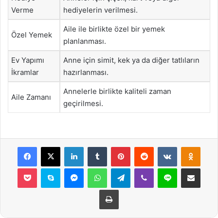
Verme
hediyelerin verilmesi.
Aile ile birlikte özel bir yemek
Özel Yemek
planlanması.
Ev Yapımı
Anne için simit, kek ya da diğer tatlıların
İkramlar
hazırlanması.
Annelerle birlikte kaliteli zaman
Aile Zamanı
geçirilmesi.
Facebook
X
LinkedIn
Tumblr
Pinterest
Reddit
VKontakte
Odnok
Pocket
Skype
Messenger
WhatsApp
Telegram
Viber
Line
E-Posta ile payla
Yazdır