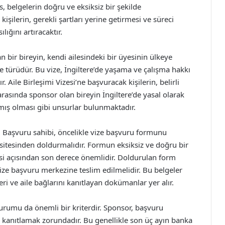
 belgelerin doğru ve eksiksiz bir şekilde
kişilerin, gerekli şartları yerine getirmesi ve süreci
lığını artıracaktır.
yan bir bireyin, kendi ailesindeki bir üyesinin ülkeye
 türüdür. Bu vize, İngiltere’de yaşama ve çalışma hakkı
. Aile Birleşimi Vizesi’ne başvuracak kişilerin, belirli
arasında sponsor olan bireyin İngiltere’de yasal olarak
aşmış olması gibi unsurlar bulunmaktadır.
. Başvuru sahibi, öncelikle vize başvuru formunu
 sitesinden doldurmalıdır. Formun eksiksiz ve doğru bir
i açısından son derece önemlidir. Doldurulan form
vize başvuru merkezine teslim edilmelidir. Bu belgeler
ri ve aile bağlarını kanıtlayan dokümanlar yer alır.
urumu da önemli bir kriterdir. Sponsor, başvuru
i kanıtlamak zorundadır. Bu genellikle son üç ayın banka