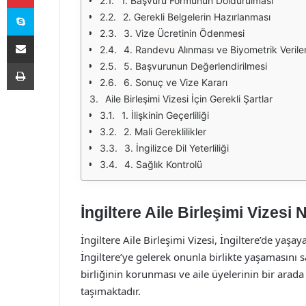
1. Başvuru Formunun Doldurulması
Skype
2. Gerekli Belgelerin Hazırlanması
3. Vize Ücretinin Ödenmesi
E-Posta ile paylaş
4. Randevu Alınması ve Biyometrik Veriler
Yazdır
5. Başvurunun Değerlendirilmesi
6. Sonuç ve Vize Kararı
Aile Birleşimi Vizesi İçin Gerekli Şartlar
1. İlişkinin Geçerliliği
2. Mali Gereklilikler
3. İngilizce Dil Yeterliliği
4. Sağlık Kontrolü
İngiltere Aile Birleşimi Vizesi 
İngiltere Aile Birleşimi Vizesi, İngiltere’de yaşaya
İngiltere’ye gelerek onunla birlikte yaşamasını s
birliğinin korunması ve aile üyelerinin bir ar
taşımaktadır.