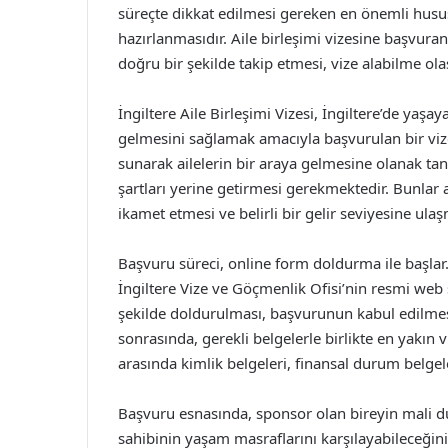
süreçte dikkat edilmesi gereken en önemli husus,
hazırlanmasıdır. Aile birleşimi vizesine başvuran 
doğru bir şekilde takip etmesi, vize alabilme olası
İngiltere Aile Birleşimi Vizesi, İngiltere’de yaşa
gelmesini sağlamak amacıyla başvurulan bir vize
sunarak ailelerin bir araya gelmesine olanak tanır
şartları yerine getirmesi gerekmektedir. Bunlar 
ikamet etmesi ve belirli bir gelir seviyesine ul
Başvuru süreci, online form doldurma ile başlar
İngiltere Vize ve Göçmenlik Ofisi’nin resmi web
şekilde doldurulması, başvurunun kabul edilmes
sonrasında, gerekli belgelerle birlikte en yakın 
arasında kimlik belgeleri, finansal durum belgele
Başvuru esnasında, sponsor olan bireyin mali d
sahibinin yaşam masraflarını karşılayabileceğin