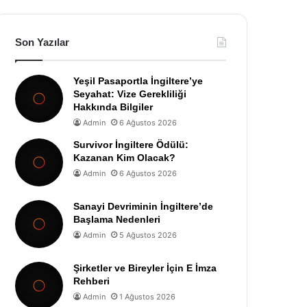
Son Yazılar
Yeşil Pasaportla İngiltere’ye
Seyahat: Vize Gerekliliği
Hakkında Bilgiler
Admin
6 Ağustos 2026
Survivor İngiltere Ödülü:
Kazanan Kim Olacak?
Admin
6 Ağustos 2026
Sanayi Devriminin İngiltere’de
Başlama Nedenleri
Admin
5 Ağustos 2026
Şirketler ve Bireyler İçin E İmza
Rehberi
Admin
1 Ağustos 2026