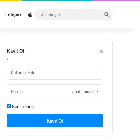
Sitemap
Arama
İletişim
yap
...
Kayıt Ol
Unuttunuz mu?
Beni hatırla
Kayıt Ol