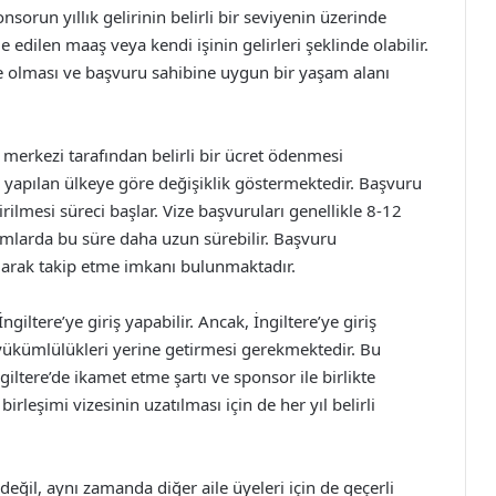
nsorun yıllık gelirinin belirli bir seviyenin üzerinde
e edilen maaş veya kendi işinin gelirleri şeklinde olabilir.
e olması ve başvuru sahibine uygun bir yaşam alanı
erkezi tarafından belirli bir ücret ödenmesi
 yapılan ülkeye göre değişiklik göstermektedir. Başvuru
lmesi süreci başlar. Vize başvuruları genellikle 8-12
umlarda bu süre daha uzun sürebilir. Başvuru
larak takip etme imkanı bulunmaktadır.
iltere’ye giriş yapabilir. Ancak, İngiltere’ye giriş
li yükümlülükleri yerine getirmesi gerekmektedir. Bu
giltere’de ikamet etme şartı ve sponsor ile birlikte
rleşimi vizesinin uzatılması için de her yıl belirli
n değil, aynı zamanda diğer aile üyeleri için de geçerli