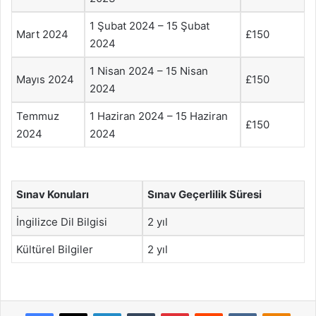
1 Şubat 2024 – 15 Şubat
Mart 2024
£150
2024
1 Nisan 2024 – 15 Nisan
Mayıs 2024
£150
2024
Temmuz
1 Haziran 2024 – 15 Haziran
£150
2024
2024
Sınav Konuları
Sınav Geçerlilik Süresi
İngilizce Dil Bilgisi
2 yıl
Kültürel Bilgiler
2 yıl
Facebook
X
LinkedIn
Tumblr
Pinterest
Reddit
VKontakte
Odnok