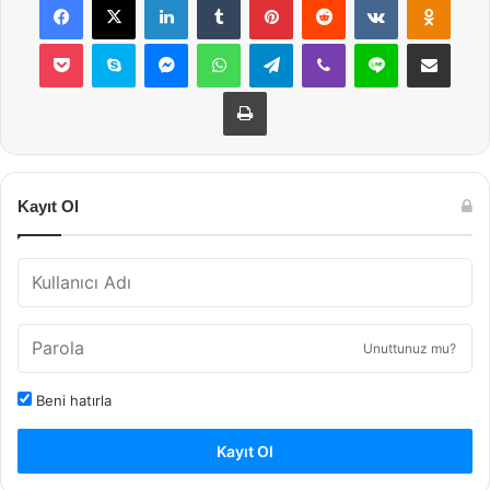
Pocket
Skype
Messenger
WhatsApp
Telegram
Viber
Line
E-Posta ile payla
Yazdır
Kayıt Ol
Unuttunuz mu?
Beni hatırla
Kayıt Ol