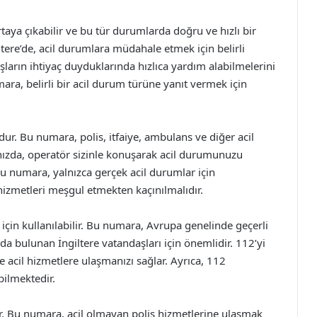
aya çıkabilir ve bu tür durumlarda doğru ve hızlı bir
tere’de, acil durumlara müdahale etmek için belirli
ların ihtiyaç duyduklarında hızlıca yardım alabilmelerini
ra, belirli bir acil durum türüne yanıt vermek için
ur. Bu numara, polis, itfaiye, ambulans ve diğer acil
ınızda, operatör sizinle konuşarak acil durumunuzu
Bu numara, yalnızca gerçek acil durumlar için
l hizmetleri meşgul etmekten kaçınılmalıdır.
için kullanılabilir. Bu numara, Avrupa genelinde geçerli
da bulunan İngiltere vatandaşları için önemlidir. 112’yi
 acil hizmetlere ulaşmanızı sağlar. Ayrıca, 112
bilmektedir.
r. Bu numara, acil olmayan polis hizmetlerine ulaşmak