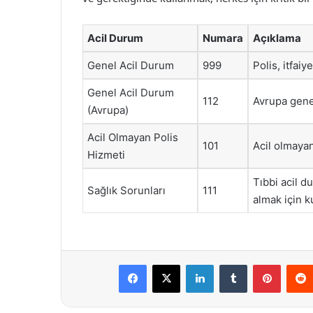
Acil Durum
Numara
Açıklama
Genel Acil Durum
999
Polis, itfaiy
Genel Acil Durum
112
Avrupa genel
(Avrupa)
Acil Olmayan Polis
101
Acil olmayan
Hizmeti
Tıbbi acil d
Sağlık Sorunları
111
almak için ku
Facebook
X
LinkedIn
Tumblr
Pintere