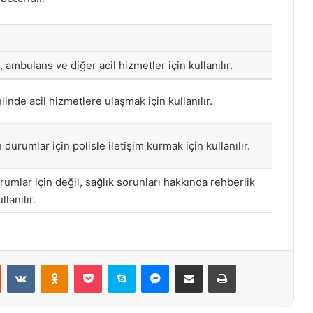
e, ambulans ve diğer acil hizmetler için kullanılır.
inde acil hizmetlere ulaşmak için kullanılır.
 durumlar için polisle iletişim kurmak için kullanılır.
urumlar için değil, sağlık sorunları hakkında rehberlik
llanılır.
st
Reddit
VKontakte
Odnoklassniki
Pocket
Skype
Messenger
E-Posta ile paylaş
Yazdır