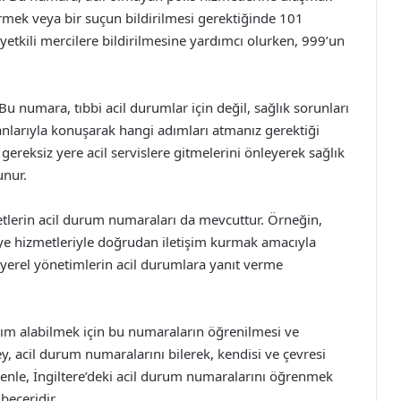
vermek veya bir suçun bildirilmesi gerektiğinde 101
etkili mercilere bildirilmesine yardımcı olurken, 999’un
u numara, tıbbi acil durumlar için değil, sağlık sorunları
zmanlarıyla konuşarak hangi adımları atmanız gerektiği
 gereksiz yere acil servislere gitmelerini önleyerek sağlık
unur.
metlerin acil durum numaraları da mevcuttur. Örneğin,
tfaiye hizmetleriyle doğrudan iletişim kurmak amacıyla
, yerel yönetimlerin acil durumlara yanıt verme
yardım alabilmek için bu numaraların öğrenilmesi ve
ey, acil durum numaralarını bilerek, kendisi ve çevresi
edenle, İngiltere’deki acil durum numaralarını öğrenmek
beceridir.