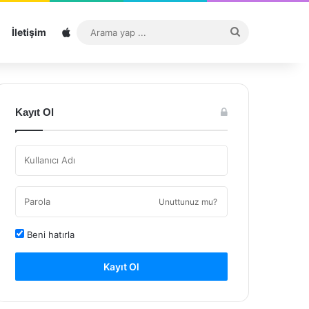
Sitemap
Arama
İletişim
yap
...
Kayıt Ol
Unuttunuz mu?
Beni hatırla
Kayıt Ol