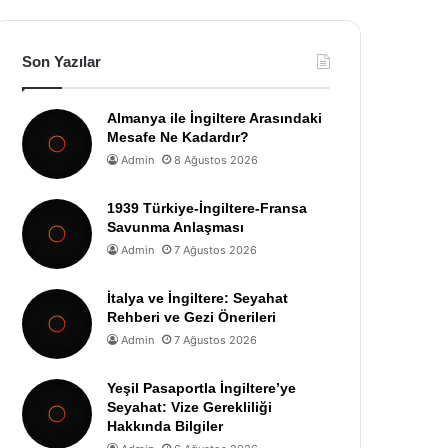
Son Yazılar
Almanya ile İngiltere Arasındaki
Mesafe Ne Kadardır?
Admin
8 Ağustos 2026
1939 Türkiye-İngiltere-Fransa
Savunma Anlaşması
Admin
7 Ağustos 2026
İtalya ve İngiltere: Seyahat
Rehberi ve Gezi Önerileri
Admin
7 Ağustos 2026
Yeşil Pasaportla İngiltere’ye
Seyahat: Vize Gerekliliği
Hakkında Bilgiler