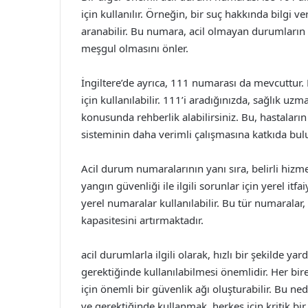
için kullanılır. Örneğin, bir suç hakkında bilgi 
aranabilir. Bu numara, acil olmayan durumların y
meşgul olmasını önler.
İngiltere’de ayrıca, 111 numarası da mevcuttur. B
için kullanılabilir. 111’i aradığınızda, sağlık u
konusunda rehberlik alabilirsiniz. Bu, hastaların
sisteminin daha verimli çalışmasına katkıda bul
Acil durum numaralarının yanı sıra, belirli hiz
yangın güvenliği ile ilgili sorunlar için yerel i
yerel numaralar kullanılabilir. Bu tür numaralar
kapasitesini artırmaktadır.
acil durumlarla ilgili olarak, hızlı bir şekilde 
gerektiğinde kullanılabilmesi önemlidir. Her bir
için önemli bir güvenlik ağı oluşturabilir. Bu n
ve gerektiğinde kullanmak, herkes için kritik bir 