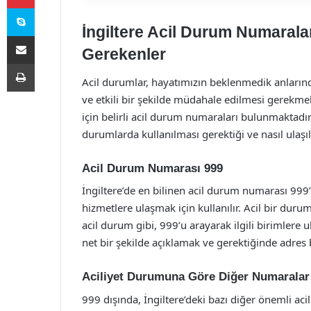
Skype
İngiltere Acil Durum Numaralar
E-Posta ile paylaş
Gerekenler
Yazdır
Acil durumlar, hayatımızın beklenmedik anlarınd
ve etkili bir şekilde müdahale edilmesi gerekmek
için belirli acil durum numaraları bulunmaktadı
durumlarda kullanılması gerektiği ve nasıl ulaşıla
Acil Durum Numarası 999
İngiltere’de en bilinen acil durum numarası 999’
hizmetlere ulaşmak için kullanılır. Acil bir durum
acil durum gibi, 999’u arayarak ilgili birimler
net bir şekilde açıklamak ve gerektiğinde adres 
Aciliyet Durumuna Göre Diğer Numaralar
999 dışında, İngiltere’deki bazı diğer önemli a