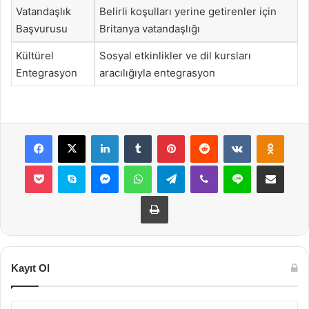
Vatandaşlık
Belirli koşulları yerine getirenler için
Başvurusu
Britanya vatandaşlığı
Kültürel
Sosyal etkinlikler ve dil kursları
Entegrasyon
aracılığıyla entegrasyon
Facebook
X
LinkedIn
Tumblr
Pinterest
Reddit
VKontakte
Odnok
Pocket
Skype
Messenger
WhatsApp
Telegram
Viber
Line
E-Posta ile payla
Yazdır
Kayıt Ol