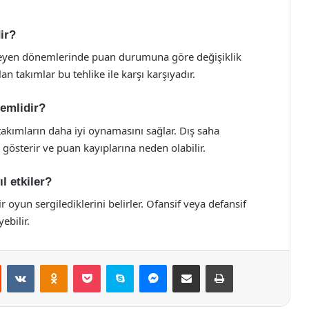
ir?
rleyen dönemlerinde puan durumuna göre değişiklik
an takımlar bu tehlike ile karşı karşıyadır.
emlidir?
e takımların daha iyi oynamasını sağlar. Dış saha
 gösterir ve puan kayıplarına neden olabilir.
l etkiler?
r oyun sergilediklerini belirler. Ofansif veya defansif
ebilir.
st
Reddit
VKontakte
Odnoklassniki
Pocket
Skype
Messenger
E-Posta ile paylaş
Yazdır