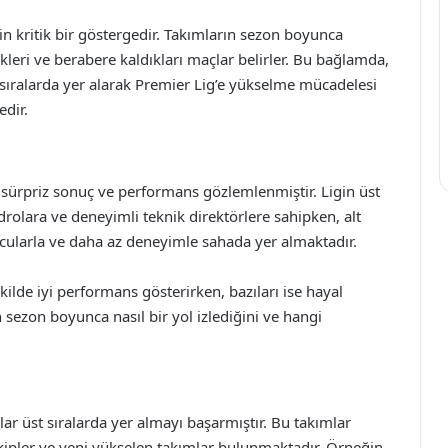
n kritik bir göstergedir. Takımların sezon boyunca
kleri ve berabere kaldıkları maçlar belirler. Bu bağlamda,
st sıralarda yer alarak Premier Lig’e yükselme mücadelesi
edir.
ok sürpriz sonuç ve performans gözlemlenmiştir. Ligin üst
adrolara ve deneyimli teknik direktörlere sahipken, alt
cularla ve daha az deneyimle sahada yer almaktadır.
kilde iyi performans gösterirken, bazıları ise hayal
 sezon boyunca nasıl bir yol izlediğini ve hangi
ar üst sıralarda yer almayı başarmıştır. Bu takımlar
kipler ve yeni yükselen takımlar bulunmaktadır. Örneğin,