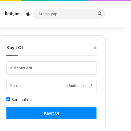
Sitemap
Arama
İletişim
yap
...
Kayıt Ol
Unuttunuz mu?
Beni hatırla
Kayıt Ol