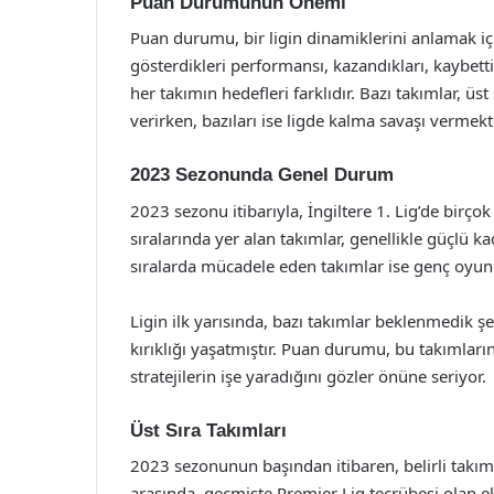
Puan Durumunun Önemi
Puan durumu, bir ligin dinamiklerini anlamak içi
gösterdikleri performansı, kazandıkları, kaybetti
her takımın hedefleri farklıdır. Bazı takımlar, ü
verirken, bazıları ise ligde kalma savaşı vermekt
2023 Sezonunda Genel Durum
2023 sezonu itibarıyla, İngiltere 1. Lig’de birç
sıralarında yer alan takımlar, genellikle güçlü k
sıralarda mücadele eden takımlar ise genç oyun
Ligin ilk yarısında, bazı takımlar beklenmedik şe
kırıklığı yaşatmıştır. Puan durumu, bu takımların
stratejilerin işe yaradığını gözler önüne seriyor.
Üst Sıra Takımları
2023 sezonunun başından itibaren, belirli takıml
arasında, geçmişte Premier Lig tecrübesi olan e