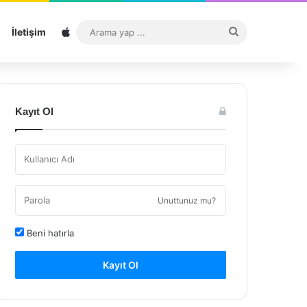
Sitemap
Arama
İletişim
yap
...
Kayıt Ol
Unuttunuz mu?
Beni hatırla
Kayıt Ol