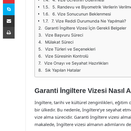
Skype
5. Randevu ve Biyometrik Verilerin Verilm
6. Vize Sonucunun Beklenmesi
E-Posta ile paylaş
7. Vize Reddi Durumunda Ne Yapılmalı?
Yazdır
Garanti İngiltere Vizesi İçin Gerekli Belgeler
Vize Başvuru Süreci
Mülakat Süreci
Vize Türleri ve Seçenekleri
Vize Süresinin Kontrolü
Vize Onayı ve Seyahat Hazırlıkları
Sık Yapılan Hatalar
Garanti İngiltere Vizesi Nasıl A
İngiltere, tarihi ve kültürel zenginlikleri, eğitim 
bir ülkedir. Bu nedenle, İngiltere’ye seyahat et
vize alma sürecidir. Garanti İngiltere vizesi alm
makalede, İngiltere vizesi almanın adımlarını det