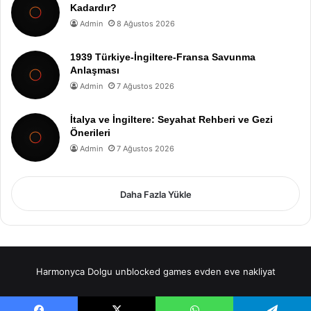
Kadardır?
Admin
8 Ağustos 2026
1939 Türkiye-İngiltere-Fransa Savunma
Anlaşması
Admin
7 Ağustos 2026
İtalya ve İngiltere: Seyahat Rehberi ve Gezi
Önerileri
Admin
7 Ağustos 2026
Daha Fazla Yükle
Harmonyca Dolgu
unblocked games
evden eve nakliyat