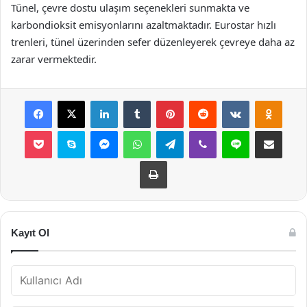
Tünel, çevre dostu ulaşım seçenekleri sunmakta ve
karbondioksit emisyonlarını azaltmaktadır. Eurostar hızlı
trenleri, tünel üzerinden sefer düzenleyerek çevreye daha az
zarar vermektedir.
Facebook
X
LinkedIn
Tumblr
Pinterest
Reddit
VKontakte
Odnok
Pocket
Skype
Messenger
WhatsApp
Telegram
Viber
Line
E-Posta ile payla
Yazdır
Kayıt Ol