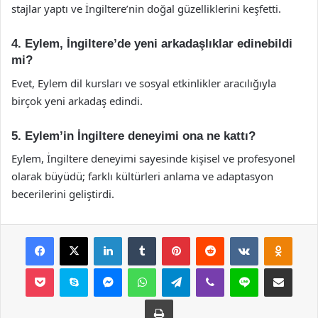
stajlar yaptı ve İngiltere’nin doğal güzelliklerini keşfetti.
4. Eylem, İngiltere’de yeni arkadaşlıklar edinebildi
mi?
Evet, Eylem dil kursları ve sosyal etkinlikler aracılığıyla
birçok yeni arkadaş edindi.
5. Eylem’in İngiltere deneyimi ona ne kattı?
Eylem, İngiltere deneyimi sayesinde kişisel ve profesyonel
olarak büyüdü; farklı kültürleri anlama ve adaptasyon
becerilerini geliştirdi.
Facebook
X
LinkedIn
Tumblr
Pinterest
Reddit
VKontakte
Odnok
Pocket
Skype
Messenger
WhatsApp
Telegram
Viber
Line
E-Posta ile payla
Yazdır