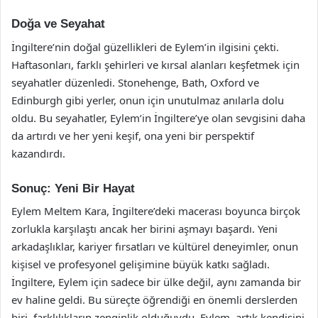
Doğa ve Seyahat
İngiltere’nin doğal güzellikleri de Eylem’in ilgisini çekti.
Haftasonları, farklı şehirleri ve kırsal alanları keşfetmek için
seyahatler düzenledi. Stonehenge, Bath, Oxford ve
Edinburgh gibi yerler, onun için unutulmaz anılarla dolu
oldu. Bu seyahatler, Eylem’in İngiltere’ye olan sevgisini daha
da artırdı ve her yeni keşif, ona yeni bir perspektif
kazandırdı.
Sonuç: Yeni Bir Hayat
Eylem Meltem Kara, İngiltere’deki macerası boyunca birçok
zorlukla karşılaştı ancak her birini aşmayı başardı. Yeni
arkadaşlıklar, kariyer fırsatları ve kültürel deneyimler, onun
kişisel ve profesyonel gelişimine büyük katkı sağladı.
İngiltere, Eylem için sadece bir ülke değil, aynı zamanda bir
ev haline geldi. Bu süreçte öğrendiği en önemli derslerden
biri, farklılıkların zenginlik olduğuydu. Eylem, artık kendisini