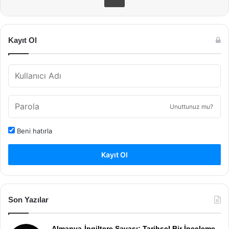
Kayıt Ol
Unuttunuz mu?
Beni hatırla
Kayıt Ol
Son Yazılar
Almanya-İngiltere Savaşı: Tarihsel Bir İnceleme