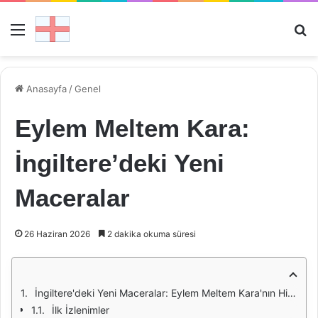
Menü
Ar
Anasayfa
/
Genel
Eylem Meltem Kara:
İngiltere’deki Yeni
Maceralar
26 Haziran 2026
2 dakika okuma süresi
İngiltere'deki Yeni Maceralar: Eylem Meltem Kara'nın Hikayesi
İlk İzlenimler