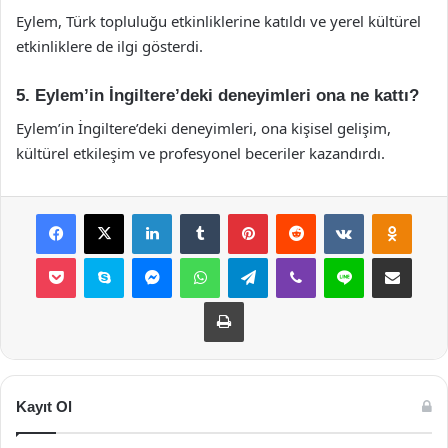
Eylem, Türk topluluğu etkinliklerine katıldı ve yerel kültürel
etkinliklere de ilgi gösterdi.
5. Eylem’in İngiltere’deki deneyimleri ona ne kattı?
Eylem’in İngiltere’deki deneyimleri, ona kişisel gelişim,
kültürel etkileşim ve profesyonel beceriler kazandırdı.
Facebook
X
LinkedIn
Tumblr
Pinterest
Reddit
VKontakte
Odnok
Pocket
Skype
Messenger
WhatsApp
Telegram
Viber
Line
E-Posta ile payla
Yazdır
Kayıt Ol