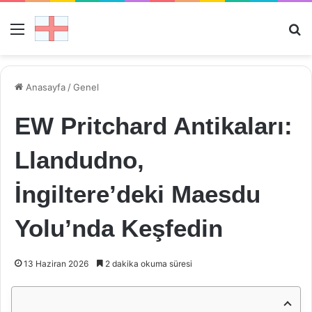
Menü
Ar
Anasayfa
/
Genel
EW Pritchard Antikaları:
Llandudno,
İngiltere’deki Maesdu
Yolu’nda Keşfedin
13 Haziran 2026
2 dakika okuma süresi