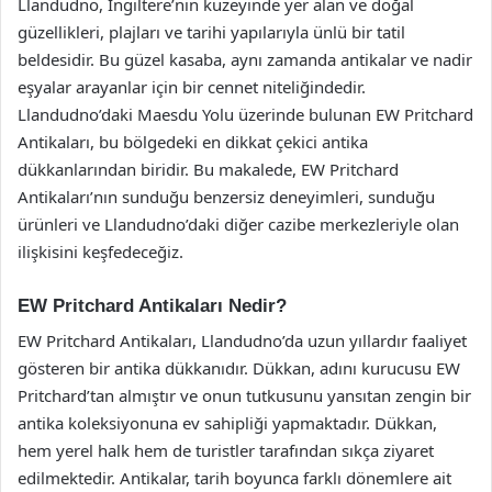
Llandudno, İngiltere’nin kuzeyinde yer alan ve doğal
güzellikleri, plajları ve tarihi yapılarıyla ünlü bir tatil
beldesidir. Bu güzel kasaba, aynı zamanda antikalar ve nadir
eşyalar arayanlar için bir cennet niteliğindedir.
Llandudno’daki Maesdu Yolu üzerinde bulunan EW Pritchard
Antikaları, bu bölgedeki en dikkat çekici antika
dükkanlarından biridir. Bu makalede, EW Pritchard
Antikaları’nın sunduğu benzersiz deneyimleri, sunduğu
ürünleri ve Llandudno’daki diğer cazibe merkezleriyle olan
ilişkisini keşfedeceğiz.
EW Pritchard Antikaları Nedir?
EW Pritchard Antikaları, Llandudno’da uzun yıllardır faaliyet
gösteren bir antika dükkanıdır. Dükkan, adını kurucusu EW
Pritchard’tan almıştır ve onun tutkusunu yansıtan zengin bir
antika koleksiyonuna ev sahipliği yapmaktadır. Dükkan,
hem yerel halk hem de turistler tarafından sıkça ziyaret
edilmektedir. Antikalar, tarih boyunca farklı dönemlere ait