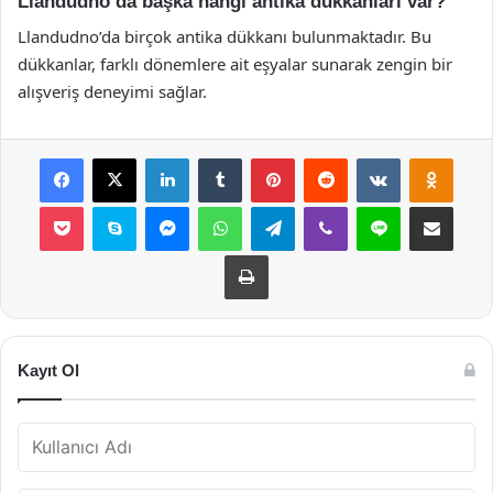
Llandudno’da başka hangi antika dükkanları var?
Llandudno’da birçok antika dükkanı bulunmaktadır. Bu
dükkanlar, farklı dönemlere ait eşyalar sunarak zengin bir
alışveriş deneyimi sağlar.
Facebook
X
LinkedIn
Tumblr
Pinterest
Reddit
VKontakte
Odnok
Pocket
Skype
Messenger
WhatsApp
Telegram
Viber
Line
E-Posta ile payla
Yazdır
Kayıt Ol