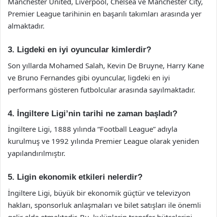
Manchester United, Liverpool, Chelsea ve Manchester City,
Premier League tarihinin en başarılı takımları arasında yer
almaktadır.
3. Ligdeki en iyi oyuncular kimlerdir?
Son yıllarda Mohamed Salah, Kevin De Bruyne, Harry Kane
ve Bruno Fernandes gibi oyuncular, ligdeki en iyi
performans gösteren futbolcular arasında sayılmaktadır.
4. İngiltere Ligi’nin tarihi ne zaman başladı?
İngiltere Ligi, 1888 yılında “Football League” adıyla
kurulmuş ve 1992 yılında Premier League olarak yeniden
yapılandırılmıştır.
5. Ligin ekonomik etkileri nelerdir?
İngiltere Ligi, büyük bir ekonomik güçtür ve televizyon
hakları, sponsorluk anlaşmaları ve bilet satışları ile önemli
gelir elde etmektedir. Bu, kulüplerin transfer bütçelerini