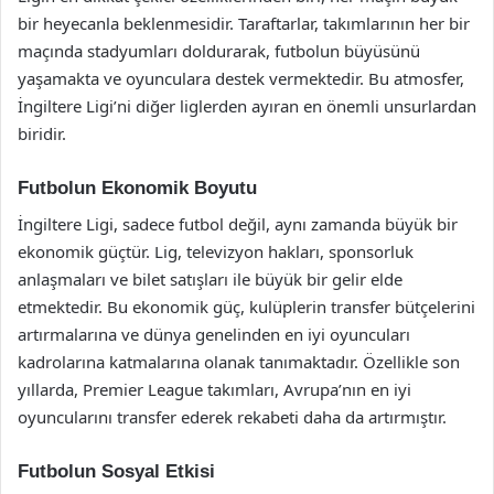
bir heyecanla beklenmesidir. Taraftarlar, takımlarının her bir
maçında stadyumları doldurarak, futbolun büyüsünü
yaşamakta ve oyunculara destek vermektedir. Bu atmosfer,
İngiltere Ligi’ni diğer liglerden ayıran en önemli unsurlardan
biridir.
Futbolun Ekonomik Boyutu
İngiltere Ligi, sadece futbol değil, aynı zamanda büyük bir
ekonomik güçtür. Lig, televizyon hakları, sponsorluk
anlaşmaları ve bilet satışları ile büyük bir gelir elde
etmektedir. Bu ekonomik güç, kulüplerin transfer bütçelerini
artırmalarına ve dünya genelinden en iyi oyuncuları
kadrolarına katmalarına olanak tanımaktadır. Özellikle son
yıllarda, Premier League takımları, Avrupa’nın en iyi
oyuncularını transfer ederek rekabeti daha da artırmıştır.
Futbolun Sosyal Etkisi