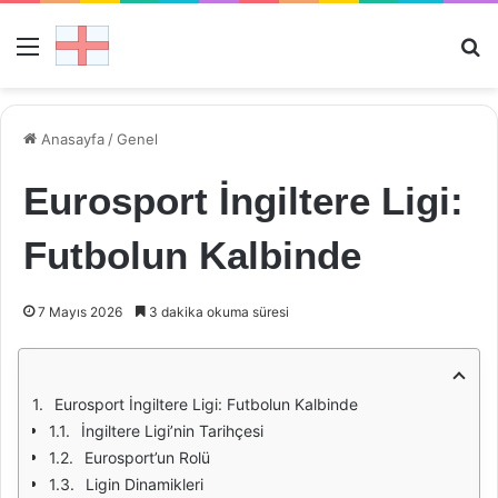
Menü
Ar
Anasayfa
/
Genel
Eurosport İngiltere Ligi:
Futbolun Kalbinde
7 Mayıs 2026
3 dakika okuma süresi
Eurosport İngiltere Ligi: Futbolun Kalbinde
İngiltere Ligi’nin Tarihçesi
Eurosport’un Rolü
Ligin Dinamikleri