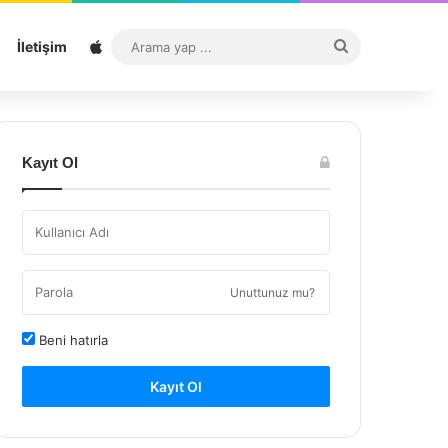
Sitemap
Arama
İletişim
yap
...
Kayıt Ol
Unuttunuz mu?
Beni hatırla
Kayıt Ol