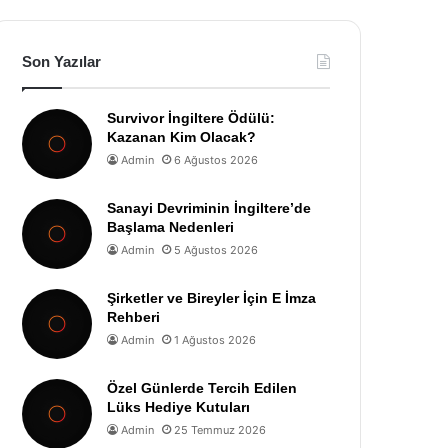
Son Yazılar
Survivor İngiltere Ödülü:
Kazanan Kim Olacak?
Admin
6 Ağustos 2026
Sanayi Devriminin İngiltere’de
Başlama Nedenleri
Admin
5 Ağustos 2026
Şirketler ve Bireyler İçin E İmza
Rehberi
Admin
1 Ağustos 2026
Özel Günlerde Tercih Edilen
Lüks Hediye Kutuları
Admin
25 Temmuz 2026