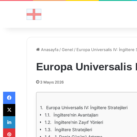
Anasayfa
/
Genel
/
Europa Universalis IV: İngiltere S
Europa Universalis IV
3 Mayıs 2026
Facebook
X
Europa Universalis IV: İngiltere Stratejileri
İngiltere'nin Avantajları
LinkedIn
İngiltere'nin Zayıf Yönleri
Pinterest
İngiltere Stratejileri
1. Deniz Gücünü Artırma