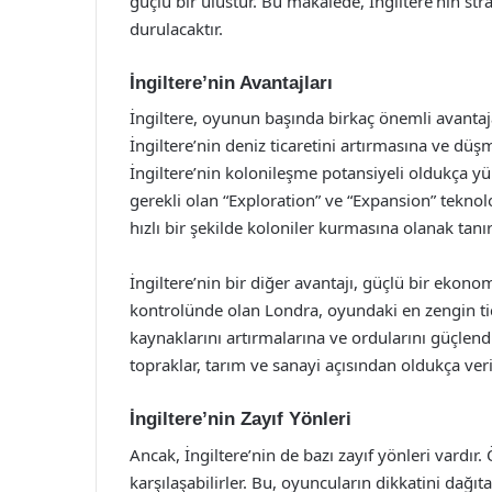
güçlü bir ulustur. Bu makalede, İngiltere’nin stra
durulacaktır.
İngiltere’nin Avantajları
İngiltere, oyunun başında birkaç önemli avantaja 
İngiltere’nin deniz ticaretini artırmasına ve düşm
İngiltere’nin kolonileşme potansiyeli oldukça yü
gerekli olan “Exploration” ve “Expansion” teknolo
hızlı bir şekilde koloniler kurmasına olanak tanır
İngiltere’nin bir diğer avantajı, güçlü bir ekono
kontrolünde olan Londra, oyundaki en zengin tic
kaynaklarını artırmalarına ve ordularını güçlendi
topraklar, tarım ve sanayi açısından oldukça veri
İngiltere’nin Zayıf Yönleri
Ancak, İngiltere’nin de bazı zayıf yönleri vardır. Ö
karşılaşabilirler. Bu, oyuncuların dikkatini dağıtab