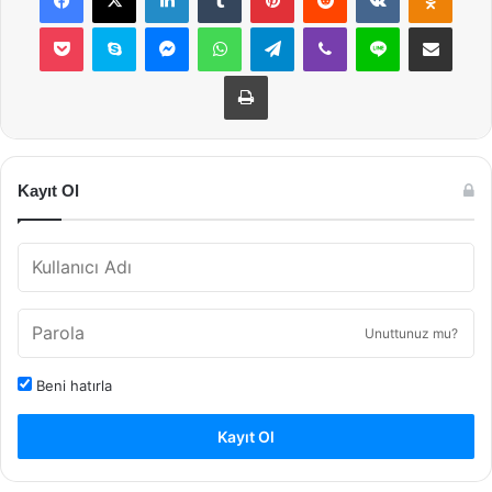
Pocket
Skype
Messenger
WhatsApp
Telegram
Viber
Line
E-Posta ile payla
Yazdır
Kayıt Ol
Unuttunuz mu?
Beni hatırla
Kayıt Ol