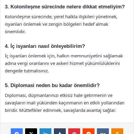
3. Kolonileşme sürecinde nelere dikkat etmeliyim?
Kolonileşme sürecinde, yerel halkla ilişkileri yönetmek,
isyanları önlemek ve zengin bölgeleri hedef almak
önemlidir.
4. İç isyanları nasıl önleyebilirim?
İç isyanları önlemek için, halkın memnuniyetini sağlamak
adına vergi oranlarını ve askeri hizmet yükümlülüklerini
dengede tutmalısınız.
5. Diplomasi neden bu kadar önemlidir?
Diplomasi, düşmanlarınızı etkisiz hale getirmenin ve
savaşların mali yükünden kaçınmanın en etkili yollarından
biridir. Müttefikler edinmek, savaşlarda avantaj sağlar.
Facebook
X
LinkedIn
Tumblr
Pinterest
Reddit
VKontakte
Odnok