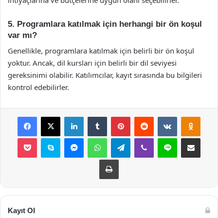
5. Programlara katılmak için herhangi bir ön koşul
var mı?
Genellikle, programlara katılmak için belirli bir ön koşul
yoktur. Ancak, dil kursları için belirli bir dil seviyesi
gereksinimi olabilir. Katılımcılar, kayıt sırasında bu bilgileri
kontrol edebilirler.
Facebook
X
LinkedIn
Tumblr
Pinterest
Reddit
VKontakte
Odnok
Pocket
Skype
Messenger
WhatsApp
Telegram
Viber
Line
E-Posta ile payla
Yazdır
Kayıt Ol