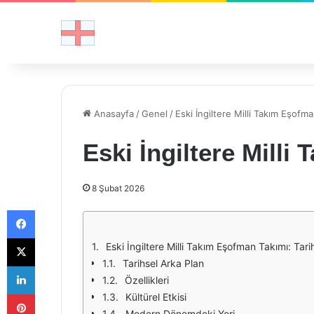
Anasayfa
/
Genel
/
Eski İngiltere Milli Takım Eşofm
Eski İngiltere Milli
8 Şubat 2026
Facebook
X
Eski İngiltere Milli Takım Eşofman Takımı: Ta
Tarihsel Arka Plan
LinkedIn
Özellikleri
Pinterest
Kültürel Etkisi
Modern Dönemdeki Yeri