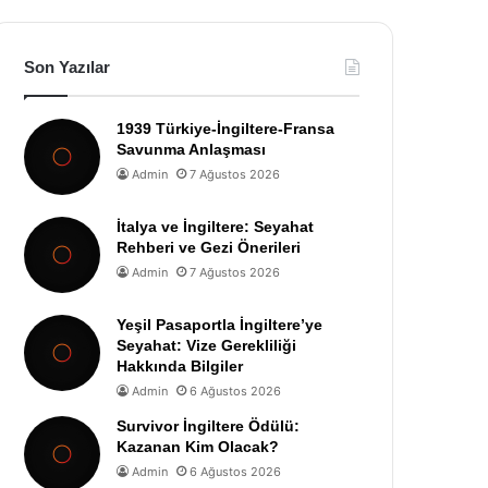
Son Yazılar
1939 Türkiye-İngiltere-Fransa
Savunma Anlaşması
Admin
7 Ağustos 2026
İtalya ve İngiltere: Seyahat
Rehberi ve Gezi Önerileri
Admin
7 Ağustos 2026
Yeşil Pasaportla İngiltere’ye
Seyahat: Vize Gerekliliği
Hakkında Bilgiler
Admin
6 Ağustos 2026
Survivor İngiltere Ödülü:
Kazanan Kim Olacak?
Admin
6 Ağustos 2026