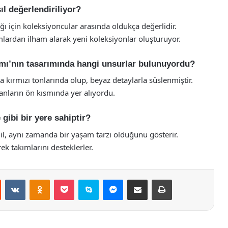
l değerlendiriliyor?
ığı için koleksiyoncular arasında oldukça değerlidir.
lardan ilham alarak yeni koleksiyonlar oluşturuyor.
kımı’nın tasarımında hangi unsurlar bulunuyordu?
 kırmızı tonlarında olup, beyaz detaylarla süslenmiştir.
nların ön kısmında yer alıyordu.
gibi bir yere sahiptir?
il, aynı zamanda bir yaşam tarzı olduğunu gösterir.
ek takımlarını desteklerler.
st
Reddit
VKontakte
Odnoklassniki
Pocket
Skype
Messenger
E-Posta ile paylaş
Yazdır