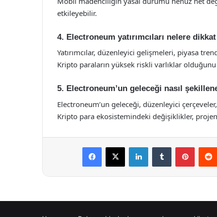
Mobil madenciliğin yasal durumu henüz net değild
etkileyebilir.
4. Electroneum yatırımcıları nelere dikkat
Yatırımcılar, düzenleyici gelişmeleri, piyasa tren
Kripto paraların yüksek riskli varlıklar olduğun
5. Electroneum’un geleceği nasıl şekille
Electroneum’un geleceği, düzenleyici çerçeveler, k
Kripto para ekosistemindeki değişiklikler, projen
Facebook
X
LinkedIn
Tumblr
Pintere