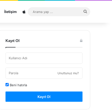
Sitemap
Arama
İletişim
yap
...
Kayıt Ol
Unuttunuz mu?
Beni hatırla
Kayıt Ol