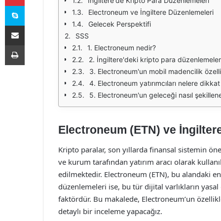
İngiltere'de Kripto Para Düzenlemeleri
Skype
Electroneum ve İngiltere Düzenlemeleri
Gelecek Perspektifi
E-Posta ile paylaş
SSS
Yazdır
1. Electroneum nedir?
2. İngiltere'deki kripto para düzenlemeler
3. Electroneum'un mobil madencilik özelli
4. Electroneum yatırımcıları nelere dikkat
5. Electroneum'un geleceği nasıl şekille
Electroneum (ETN) ve İngilter
Kripto paralar, son yıllarda finansal sistemin önem
ve kurum tarafından yatırım aracı olarak kullan
edilmektedir. Electroneum (ETN), bu alandaki en d
düzenlemeleri ise, bu tür dijital varlıkların yas
faktördür. Bu makalede, Electroneum’un özellikle
detaylı bir inceleme yapacağız.