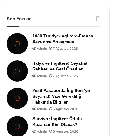
Son Yazılar
1939 Türkiye-İngiltere-Fransa
Savunma Anlaşması
Admin
7 Ağustos 2026
İtalya ve İngiltere: Seyahat
Rehberi ve Gezi Önerileri
Admin
7 Ağustos 2026
Yeşil Pasaportla İngiltere’ye
Seyahat: Vize Gerekliliği
Hakkında Bilgiler
Admin
6 Ağustos 2026
Survivor İngiltere Ödülü:
Kazanan Kim Olacak?
Admin
6 Ağustos 2026