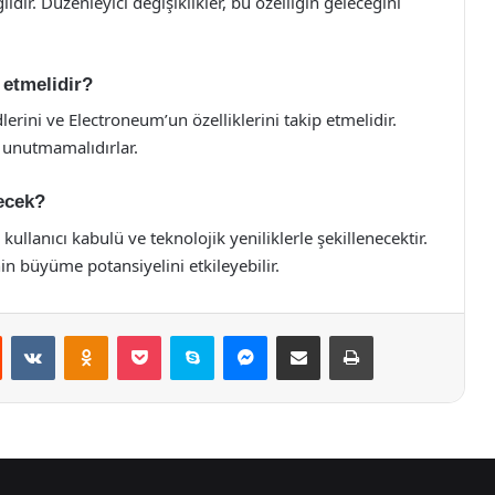
ir. Düzenleyici değişiklikler, bu özelliğin geleceğini
 etmelidir?
dlerini ve Electroneum’un özelliklerini takip etmelidir.
u unutmamalıdırlar.
necek?
ullanıcı kabulü ve teknolojik yeniliklerle şekillenecektir.
in büyüme potansiyelini etkileyebilir.
st
Reddit
VKontakte
Odnoklassniki
Pocket
Skype
Messenger
E-Posta ile paylaş
Yazdır