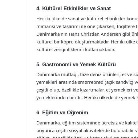
4. Kültürel Etkinlikler ve Sanat
Her iki ülke de sanat ve kültürel etkinlikler kon
mimarisi ve tasarımı ile öne çıkarken, İngiltere 
Danimarka’nın Hans Christian Andersen gibi ünlü 
kültürel bir köprü oluşturmaktadır. Her iki ülke de
kültürel zenginliklerini kutlamaktadır.
5. Gastronomi ve Yemek Kültürü
Danimarka mutfağı, taze deniz ürünleri, et ve s
yemekleri arasında smørrebrød (açık sandviç) ve 
çeşitli olup, özellikle kızartmalar, et yemekleri ve 
yemeklerinden biridir. Her iki ülkede de yemek k
6. Eğitim ve Öğrenim
Danimarka, eğitim sisteminde ücretsiz ve kaliteli
boyunca çeşitli sosyal aktivitelerde bulunabilir v
eğitim, genellikle özel ve kamu okulları arasında