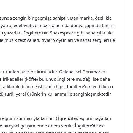
usunda zengin bir geçmişe sahiptir. Danimarka, özellikle
tiyatro, edebiyat ve müzik alanında dünya çapında tanınır.
yazarları, İngiltere’nin Shakespeare gibi sanatçıları ile
 müzik festivalleri, tiyatro oyunları ve sanat sergileri ile
üt ürünleri üzerine kuruludur. Geleneksel Danimarka
frikadeller (köfte) bulunur. İngiltere mutfağı ise daha
tatlılar ile bilinir. Fish and chips, İngiltere’nin en bilinen
ültürü, yerel ürünlerin kullanımı ile zenginleşmektedir.
 eğitim sunmasıyla tanınır. Öğrenciler, eğitim hayatları
e bireysel gelişimlerine önem verilir. İngiltere’de ise
 farklılık gösterir. Üniversiteler, dünya çapında yüksek