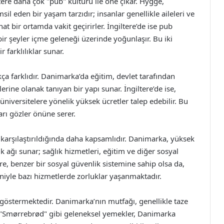
tere daha çok "pub" kültürü ile öne çıkar. Hygge,
msil eden bir yaşam tarzıdır; insanlar genellikle aileleri ve
hat bir ortamda vakit geçirirler. İngiltere’de ise pub
bir şeyler içme geleneği üzerinde yoğunlaşır. Bu iki
r farklılıklar sunar.
ça farklıdır. Danimarka’da eğitim, devlet tarafından
lerine olanak tanıyan bir yapı sunar. İngiltere’de ise,
üniversitelere yönelik yüksek ücretler talep edebilir. Bu
arı gözler önüne serer.
e karşılaştırıldığında daha kapsamlıdır. Danimarka, yüksek
ik ağı sunar; sağlık hizmetleri, eğitim ve diğer sosyal
ere, benzer bir sosyal güvenlik sistemine sahip olsa da,
eniyle bazı hizmetlerde zorluklar yaşanmaktadır.
r göstermektedir. Danimarka’nın mutfağı, genellikle taze
 "Smørrebrød" gibi geleneksel yemekler, Danimarka