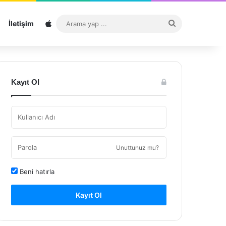
Sitemap
Arama
İletişim
yap
...
Kayıt Ol
Unuttunuz mu?
Beni hatırla
Kayıt Ol