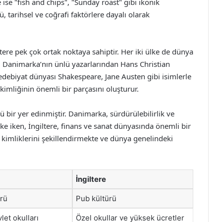
 ise "fish and chips", "Sunday roast" gibi ikonik
, tarihsel ve coğrafi faktörlere dayalı olarak
ere pek çok ortak noktaya sahiptir. Her iki ülke de dünya
ir. Danimarka’nın ünlü yazarlarından Hans Christian
 edebiyat dünyası Shakespeare, Jane Austen gibi isimlerle
 kimliğinin önemli bir parçasını oluşturur.
 bir yer edinmiştir. Danimarka, sürdürülebilirlik ve
 iken, İngiltere, finans ve sanat dünyasında önemli bir
el kimliklerini şekillendirmekte ve dünya genelindeki
İngiltere
rü
Pub kültürü
let okulları
Özel okullar ve yüksek ücretler