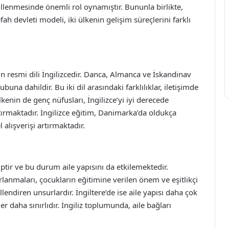
killenmesinde önemli rol oynamıştır. Bununla birlikte,
ah devleti modeli, iki ülkenin gelişim süreçlerini farklı
in resmi dili İngilizcedir. Danca, Almanca ve İskandinav
rubuna dahildir. Bu iki dil arasındaki farklılıklar, iletişimde
kenin de genç nüfusları, İngilizce’yi iyi derecede
ştırmaktadır. İngilizce eğitim, Danimarka’da oldukça
 alışverişi artırmaktadır.
ptir ve bu durum aile yapısını da etkilemektedir.
rlanmaları, çocukların eğitimine verilen önem ve eşitlikçi
lendiren unsurlardır. İngiltere’de ise aile yapısı daha çok
r daha sınırlıdır. İngiliz toplumunda, aile bağları