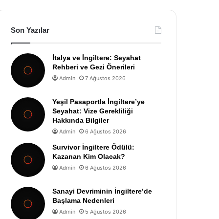
Son Yazılar
İtalya ve İngiltere: Seyahat
Rehberi ve Gezi Önerileri
Admin
7 Ağustos 2026
Yeşil Pasaportla İngiltere’ye
Seyahat: Vize Gerekliliği
Hakkında Bilgiler
Admin
6 Ağustos 2026
Survivor İngiltere Ödülü:
Kazanan Kim Olacak?
Admin
6 Ağustos 2026
Sanayi Devriminin İngiltere’de
Başlama Nedenleri
Admin
5 Ağustos 2026