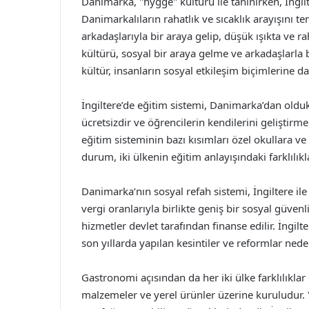
Danimarka, "hygge" kültürü ile tanınırken, İngil
Danimarkalıların rahatlık ve sıcaklık arayışını te
arkadaşlarıyla bir araya gelip, düşük ışıkta ve ra
kültürü, sosyal bir araya gelme ve arkadaşlarla 
kültür, insanların sosyal etkileşim biçimlerine dai
İngiltere’de eğitim sistemi, Danimarka’dan olduk
ücretsizdir ve öğrencilerin kendilerini geliştirme
eğitim sisteminin bazı kısımları özel okullara ve 
durum, iki ülkenin eğitim anlayışındaki farklılıkl
Danimarka’nın sosyal refah sistemi, İngiltere il
vergi oranlarıyla birlikte geniş bir sosyal güvenl
hizmetler devlet tarafından finanse edilir. İngilt
son yıllarda yapılan kesintiler ve reformlar ned
Gastronomi açısından da her iki ülke farklılıkla
malzemeler ve yerel ürünler üzerine kuruludur.