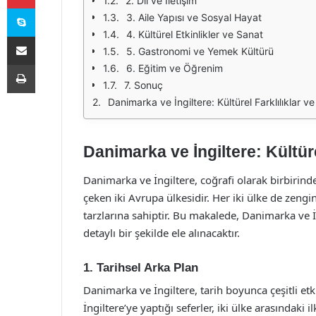
2. Dil ve İletişim
Skype
3. Aile Yapısı ve Sosyal Hayat
4. Kültürel Etkinlikler ve Sanat
E-Posta ile paylaş
5. Gastronomi ve Yemek Kültürü
Yazdır
6. Eğitim ve Öğrenim
7. Sonuç
Danimarka ve İngiltere: Kültürel Farklılıklar ve
Danimarka ve İngiltere: Kültürel
Danimarka ve İngiltere, coğrafi olarak birbirinden
çeken iki Avrupa ülkesidir. Her iki ülke de zengin
tarzlarına sahiptir. Bu makalede, Danimarka ve İng
detaylı bir şekilde ele alınacaktır.
1. Tarihsel Arka Plan
Danimarka ve İngiltere, tarih boyunca çeşitli e
İngiltere’ye yaptığı seferler, iki ülke arasındaki i