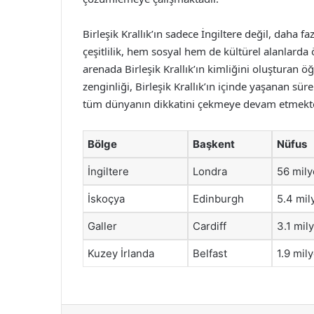
Birleşik Krallık’ın sadece İngiltere değil, daha 
çeşitlilik, hem sosyal hem de kültürel alanlard
arenada Birleşik Krallık’ın kimliğini oluşturan öğ
zenginliği, Birleşik Krallık’ın içinde yaşanan sü
tüm dünyanın dikkatini çekmeye devam etmekte
Bölge
Başkent
Nüfus
İngiltere
Londra
56 mil
İskoçya
Edinburgh
5.4 mil
Galler
Cardiff
3.1 mil
Kuzey İrlanda
Belfast
1.9 mil