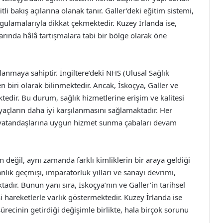
i bakış açılarına olanak tanır. Galler’deki eğitim sistemi,
ygulamalarıyla dikkat çekmektedir. Kuzey İrlanda ise,
arında hâlâ tartışmalara tabi bir bölge olarak öne
pılanmaya sahiptir. İngiltere’deki NHS (Ulusal Sağlık
n biri olarak bilinmektedir. Ancak, İskoçya, Galler ve
tedir. Bu durum, sağlık hizmetlerine erişim ve kalitesi
yaçların daha iyi karşılanmasını sağlamaktadır. Her
e, vatandaşlarına uygun hizmet sunma çabaları devam
sun değil, aynı zamanda farklı kimliklerin bir araya geldiği
nlık geçmişi, imparatorluk yılları ve sanayi devrimi,
adır. Bunun yanı sıra, İskoçya’nın ve Galler’in tarihsel
i hareketlerle varlık göstermektedir. Kuzey İrlanda ise
recinin getirdiği değişimle birlikte, hala birçok sorunu