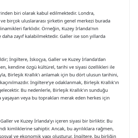
inden biri olarak kabul edilmektedir. Londra,
 ve birçok uluslararası şirketin genel merkezi burada
amikleri farklıdır. Örneğin, Kuzey İrlanda’nın
 daha zayıf kalabilmektedir. Galler ise son yıllarda
ildir; İngiltere, İskoçya, Galler ve Kuzey İrlanda’dan
n, kendine özgü kültürel, tarihi ve siyasi özellikleri ile
yla, Birleşik Krallık’ı anlamak için bu dört ulusun tarihini,
açınılmazdır. İngiltere’ye odaklanmak, Birleşik Krallık’ın
lecektir. Bu nedenlerle, Birleşik Krallık’ın sunduğu
da yaşayan veya bu toprakları merak eden herkes için
 Galler ve Kuzey İrlanda’yı içeren siyasi bir birliktir. Bu
ndi kimliklerine sahiptir. Ancak, bu ayrılıklara rağmen,
r sosyal ve ekonomik yapı oluşturur. İngiltere, bu birliğin