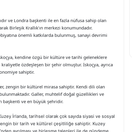
mıdır ve Londra başkenti ile en fazla nüfusa sahip olan
larak Birleşik Krallık’ın merkezi konumundadır.
debiyatına önemli katkılarda bulunmuş, sanayi devrimi
İskoçya, kendine özgü bir kültüre ve tarihi geleneklere
 kraliyetle özdeşleşen bir şehir olmuştur. İskoçya, ayrıca
onomiye sahiptir.
er, zengin bir kültürel mirasa sahiptir. Kendi dili olan
ğı bulunmaktadır. Galler, muhtelif doğal güzellikleri ve
’in başkenti ve en büyük şehridir.
Kuzey İrlanda, tarihsel olarak çok sayıda siyasi ve sosyal
engin bir tarih ve kültürel çeşitliliğe sahiptir. Kuzey
’nden ayrılması ve birleşme talepleri ile de gündeme