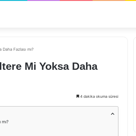
ksa Daha Fazlası mı?
giltere Mi Yoksa Daha
4 dakika okuma süresi
ı mı?