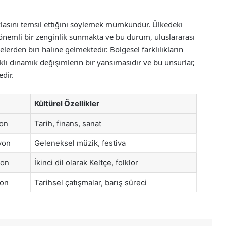
fazlasını temsil ettiğini söylemek mümkündür. Ülkedeki
a önemli bir zenginlik sunmakta ve bu durum, uluslararası
elerden biri haline gelmektedir. Bölgesel farklılıkların
rekli dinamik değişimlerin bir yansımasıdır ve bu unsurlar,
dir.
Kültürel Özellikler
yon
Tarih, finans, sanat
yon
Geleneksel müzik, festiva
yon
İkinci dil olarak Keltçe, folklor
yon
Tarihsel çatışmalar, barış süreci