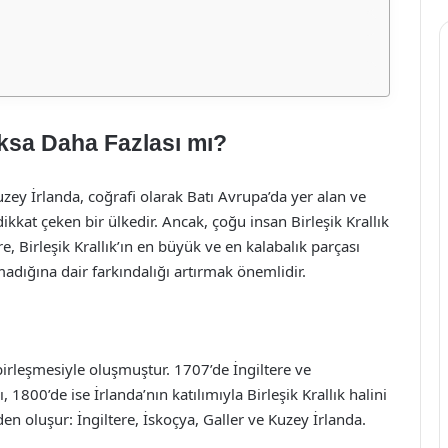
Yoksa Daha Fazlası mı?
 Kuzey İrlanda, coğrafi olarak Batı Avrupa’da yer alan ve
a dikkat çeken bir ülkedir. Ancak, çoğu insan Birleşik Krallık
e, Birleşik Krallık’ın en büyük ve en kalabalık parçası
olmadığına dair farkındalığı artırmak önemlidir.
ın birleşmesiyle oluşmuştur. 1707’de İngiltere ve
 1800’de ise İrlanda’nın katılımıyla Birleşik Krallık halini
den oluşur: İngiltere, İskoçya, Galler ve Kuzey İrlanda.