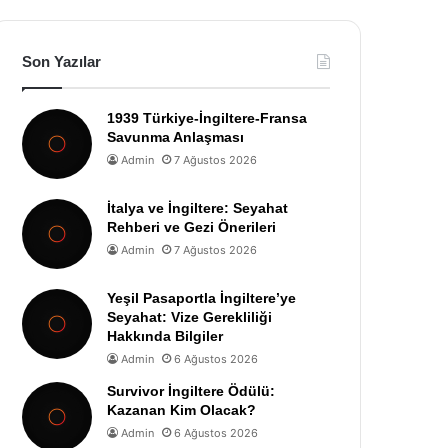
Son Yazılar
1939 Türkiye-İngiltere-Fransa
Savunma Anlaşması
Admin
7 Ağustos 2026
İtalya ve İngiltere: Seyahat
Rehberi ve Gezi Önerileri
Admin
7 Ağustos 2026
Yeşil Pasaportla İngiltere’ye
Seyahat: Vize Gerekliliği
Hakkında Bilgiler
Admin
6 Ağustos 2026
Survivor İngiltere Ödülü:
Kazanan Kim Olacak?
Admin
6 Ağustos 2026