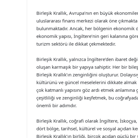
Birleşik Krallık, Avrupa’nın en büyük ekonomiler
uluslararası finans merkezi olarak öne çıkmakta
bulunmaktadır. Ancak, her bölgenin ekonomik din
ekonomik yapısı, İngiltere’nin geri kalanına göre
turizm sektörü ile dikkat çekmektedir.
Birleşik Krallık, yalnızca İngiltere’den ibaret değ
oluşan karmaşık bir yapıya sahiptir. Her bir bileşe
Birleşik Krallık’ın zenginliğini oluşturur. Dolayısı
kültürünü ve güncel meselelerini dikkate almak k
çok katmanlı yapısını göz ardı etmek anlamına ge
çeşitliliği ve zenginliği keşfetmek, bu coğrafya
önemli bir adımdır.
Birleşik Krallık, coğrafi olarak İngiltere, İskoçya,
dört bölge, tarihsel, kültürel ve sosyal açıdan ke
Birleşik Krallık’ın birliği, birçok açıdan güçlü bi