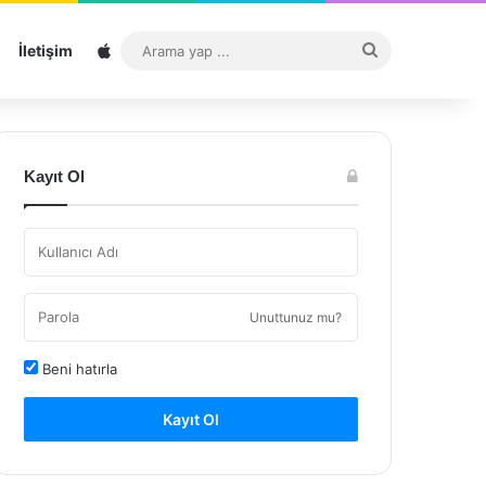
Sitemap
Arama
İletişim
yap
...
Kayıt Ol
Unuttunuz mu?
Beni hatırla
Kayıt Ol