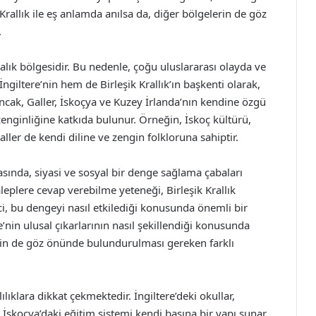
llık ile eş anlamda anılsa da, diğer bölgelerin de göz
.
abalık bölgesidir. Bu nedenle, çoğu uluslararası olayda ve
ngiltere’nin hem de Birleşik Krallık’ın başkenti olarak,
Ancak, Galler, İskoçya ve Kuzey İrlanda’nın kendine özgü
ın zenginliğine katkıda bulunur. Örneğin, İskoç kültürü,
aller de kendi diline ve zengin folkloruna sahiptir.
 arasında, siyasi ve sosyal bir denge sağlama çabaları
leplere cevap verebilme yeteneği, Birleşik Krallık
ci, bu dengeyi nasıl etkilediği konusunda önemli bir
re’nin ulusal çıkarlarının nasıl şekillendiği konusunda
lerin de göz önünde bulundurulması gereken farklı
lılıklara dikkat çekmektedir. İngiltere’deki okullar,
, İskoçya’daki eğitim sistemi kendi başına bir yapı sunar.