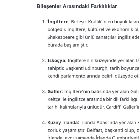
Bileşenler Arasındaki Farklılıklar
İngiltere
: Birleşik Krallık’ın en büyük kıs
bölgedir. İngiltere, kültürel ve ekonomik o
Shakespeare gibi ünlü sanatçılar İngiliz e
burada başlamıştır.
İskoçya
: İngiltere’nin kuzeyinde yer alan 
sahiptir. Başkenti Edinburgh; tarih boyunca
kendi parlamentolarında belirli düzeyde ot
Galler
: İngiltere’nin batısında yer alan Gall
Keltçe ile İngilizce arasında bir dil farklılı
tarihi kalıntılarıyla ünlüdür. Cardiff, Galler
Kuzey İrlanda
: İrlanda Adası’nda yer alan 
zorluk yaşamıştır. Belfast, başkenti olup, z
İrlanda, aynı zamanda İrlanda Cumhuriyeti