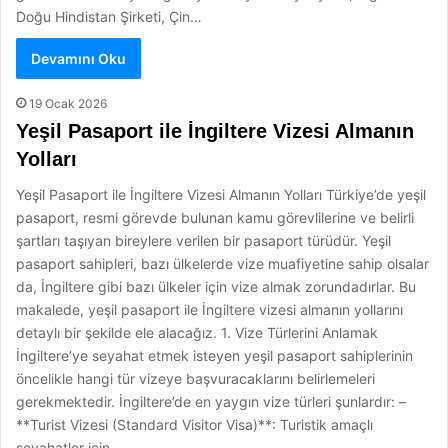
Doğu Hindistan Şirketi, Çin…
Devamını Oku
19 Ocak 2026
Yeşil Pasaport ile İngiltere Vizesi Almanın
Yolları
Yeşil Pasaport ile İngiltere Vizesi Almanın Yolları Türkiye’de yeşil
pasaport, resmi görevde bulunan kamu görevlilerine ve belirli
şartları taşıyan bireylere verilen bir pasaport türüdür. Yeşil
pasaport sahipleri, bazı ülkelerde vize muafiyetine sahip olsalar
da, İngiltere gibi bazı ülkeler için vize almak zorundadırlar. Bu
makalede, yeşil pasaport ile İngiltere vizesi almanın yollarını
detaylı bir şekilde ele alacağız. 1. Vize Türlerini Anlamak
İngiltere’ye seyahat etmek isteyen yeşil pasaport sahiplerinin
öncelikle hangi tür vizeye başvuracaklarını belirlemeleri
gerekmektedir. İngiltere’de en yaygın vize türleri şunlardır: –
**Turist Vizesi (Standard Visitor Visa)**: Turistik amaçlı
seyahatler için.…