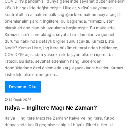
COVID-19 pandemisi, dünya genelinde seyahat düzenlemelerini
köklü bir şekilde değiştirmiştir. Ülkeler, virüsün yayılmasını
kontrol altına almak ve halk sağlığını korumak amacıyla çeşitli
önlemler almışlardır. İngiltere, bu bağlamda, “Kırmızı Liste”
olarak adlandırılan bir uygulama başlatmıştır. Bu makalede,
Kırmızı Liste’nin ne olduğu, seyahat sınırlamaları ve güncel
durumu hakkında detaylı bilgiler sunulacaktır. Kırmızı Liste
Nedir? Kırmızı Liste, İngiltere hükümeti tarafından belirlenen,
COVID-19 açısından yüksek risk taşıyan ülkeleri içeren bir
listedir. Bu liste, seyahat edenlerin hangi ülkelerden
döndüklerinde özel önlemlerle karşılaşacaklarını belirler. Kırmızı
Liste’deki ülkelerden gelen…
Devamını Oku
14 Ocak 2026
İtalya – İngiltere Maçı Ne Zaman?
İtalya – İngiltere Maçı Ne Zaman? İtalya ve İngiltere, futbol
dünyasında köklü geçmişe sahip iki büyük ülkedir. Her iki