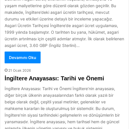
yaşam maliyetlerine göre düzenli olarak gözden geçirilir. Bu
makalede, İngiltere’deki asgari ücretin tarihçesi, mevcut
durumu ve etkileri üzerine detaylı bir inceleme yapacağız.
Asgari Ücretin Tarihçesi İngiltere’de asgari ücret uygulaması,
1999 yılında başlamıştır. O tarihten bu yana, hükümet, asgari
ücretin artırılması için çeşitli adımlar atmıştır. İlk olarak belirlenen
asgari ücret, 3.60 GBP (İngiliz Sterlini)…
Devamını Oku
21 Ocak 2026
İngiltere Anayasası: Tarihi ve Önemi
İngiltere Anayasası: Tarihi ve Önemi İngiltere’nin anayasası,
diğer birçok ülkenin anayasalarından farklı olarak yazılı bir
belge olarak değil, çeşitli yasal metinler, gelenekler ve
mahkeme kararları ile oluşturulmuş bir sistemdir. Bu durum,
İngiltere’nin siyasi tarihindeki gelişmelerin ve dönüşümlerin bir
yansımasıdır. İngiltere anayasası, hem tarihsel hem de güncel
anlamda ülkenin yönetim yapısını ve hukuk sistemini