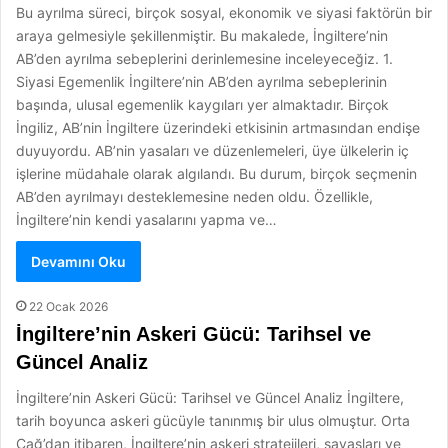
Bu ayrılma süreci, birçok sosyal, ekonomik ve siyasi faktörün bir
araya gelmesiyle şekillenmiştir. Bu makalede, İngiltere’nin
AB’den ayrılma sebeplerini derinlemesine inceleyeceğiz. 1.
Siyasi Egemenlik İngiltere’nin AB’den ayrılma sebeplerinin
başında, ulusal egemenlik kaygıları yer almaktadır. Birçok
İngiliz, AB’nin İngiltere üzerindeki etkisinin artmasından endişe
duyuyordu. AB’nin yasaları ve düzenlemeleri, üye ülkelerin iç
işlerine müdahale olarak algılandı. Bu durum, birçok seçmenin
AB’den ayrılmayı desteklemesine neden oldu. Özellikle,
İngiltere’nin kendi yasalarını yapma ve…
Devamını Oku
22 Ocak 2026
İngiltere’nin Askeri Gücü: Tarihsel ve
Güncel Analiz
İngiltere’nin Askeri Gücü: Tarihsel ve Güncel Analiz İngiltere,
tarih boyunca askeri gücüyle tanınmış bir ulus olmuştur. Orta
Çağ’dan itibaren, İngiltere’nin askeri stratejileri, savaşları ve