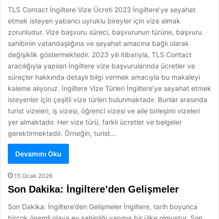
TLS Contact İngiltere Vize Ücreti 2023 İngiltere’ye seyahat
etmek isteyen yabancı uyruklu bireyler için vize almak
zorunludur. Vize başvuru süreci, başvurunun türüne, başvuru
sahibinin vatandaşlığına ve seyahat amacına bağlı olarak
değişiklik göstermektedir. 2023 yılı itibarıyla, TLS Contact
aracılığıyla yapılan İngiltere vize başvurularında ücretler ve
süreçler hakkında detaylı bilgi vermek amacıyla bu makaleyi
kaleme alıyoruz. İngiltere Vize Türleri İngiltere’ye seyahat etmek
isteyenler için çeşitli vize türleri bulunmaktadır. Bunlar arasında
turist vizeleri, iş vizesi, öğrenci vizesi ve aile birleşimi vizeleri
yer almaktadır. Her vize türü, farklı ücretler ve belgeler
gerektirmektedir. Örneğin, turist…
Devamını Oku
15 Ocak 2026
Son Dakika: İngiltere’den Gelişmeler
Son Dakika: İngiltere’den Gelişmeler İngiltere, tarih boyunca
birçok önemli olaya ev sahipliği yapmış bir ülke olmuştur. Son