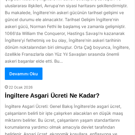
uluslararası ilişkileri, Avrupa’nın siyasi haritasını şekillendirmiştir.
Bu makalede, İngiltere’nin askeri gücünün tarihsel gelişimi ve
güncel durumu ele alınacaktır. Tarihsel Gelişim İngiltere’nin
askeri gücü, Norman Fethi ile başlamış ve zamanla gelişmiştir.
1066’da William the Conqueror, Hastings Savaşı’nı kazanarak
İngiltere’yi fethetmiş ve bu olay, İngiltere’nin askeri tarihinin
dönüm noktalarından biri olmuştur. Orta Çağ boyunca, İngiltere,
özellikle Fransızlarla olan Yüz Yıl Savaşları sırasında önemli
askeri başarılar elde etti. Bu…
Devamını Oku
22 Ocak 2026
İngiltere Asgari Ücreti Ne Kadar?
İngiltere Asgari Ücreti: Genel Bakış İngiltere’de asgari ücret,
çalışanların belirli bir işte çalışırken alacakları en düşük maaş
miktarını belirler. Bu ücret, çalışanların yaşam standartlarını
korumalarına yardımcı olmak amacıyla devlet tarafından
belirlenir. Asgari ücret, ekonomik koşullara, enflasyona ve