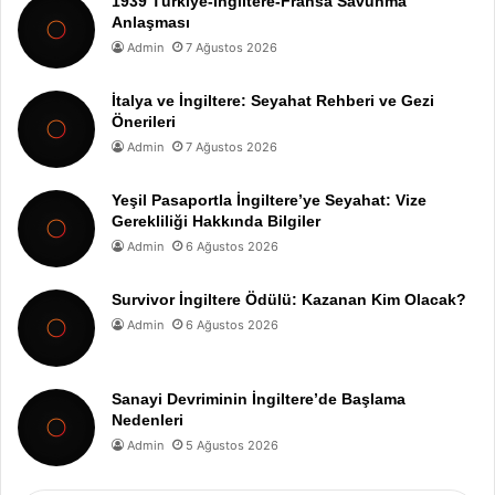
1939 Türkiye-İngiltere-Fransa Savunma
Anlaşması
Admin
7 Ağustos 2026
İtalya ve İngiltere: Seyahat Rehberi ve Gezi
Önerileri
Admin
7 Ağustos 2026
Yeşil Pasaportla İngiltere’ye Seyahat: Vize
Gerekliliği Hakkında Bilgiler
Admin
6 Ağustos 2026
Survivor İngiltere Ödülü: Kazanan Kim Olacak?
Admin
6 Ağustos 2026
Sanayi Devriminin İngiltere’de Başlama
Nedenleri
Admin
5 Ağustos 2026