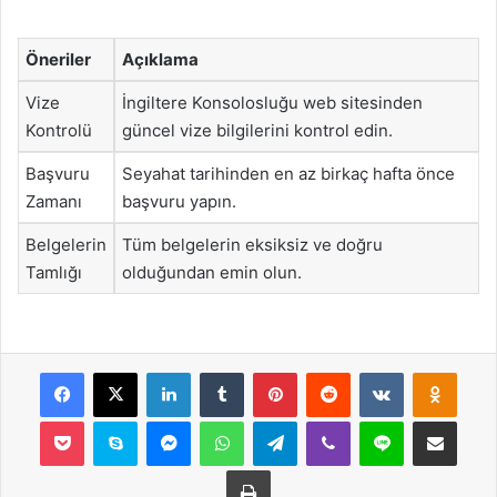
Öneriler
Açıklama
Vize
İngiltere Konsolosluğu web sitesinden
Kontrolü
güncel vize bilgilerini kontrol edin.
Başvuru
Seyahat tarihinden en az birkaç hafta önce
Zamanı
başvuru yapın.
Belgelerin
Tüm belgelerin eksiksiz ve doğru
Tamlığı
olduğundan emin olun.
Facebook
X
LinkedIn
Tumblr
Pinterest
Reddit
VKontakte
Odnok
Pocket
Skype
Messenger
WhatsApp
Telegram
Viber
Line
E-Posta ile payla
Yazdır